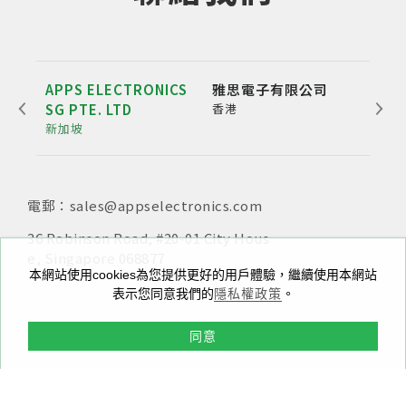
APPS ELECTRONICS
雅思電子有限公司
雅博
SG PTE. LTD
香港
公
新加坡
深圳
電郵：sales@appselectronics.com
電話：
電話：
電郵：
+852 3693 4218
+86（755）86538552
sales@appselectronics.com
電郵：
電郵：
sales@appselectronics.com
sales@appselectronics.com
36 Robinson Road, #20-01 City Hous
新北市中和區中正路716號10樓之一
e, Singapore 068877
香港九龍新蒲崗大有街29號宏基中心一期1405室
中國廣東省深圳市福田區泰然九路喜年中心A座504-505
本網站使用cookies為您提供更好的用戶體驗，繼續使用本網站
室 (郵編：518057)
表示您同意我們的
隱私權政策
。
同意