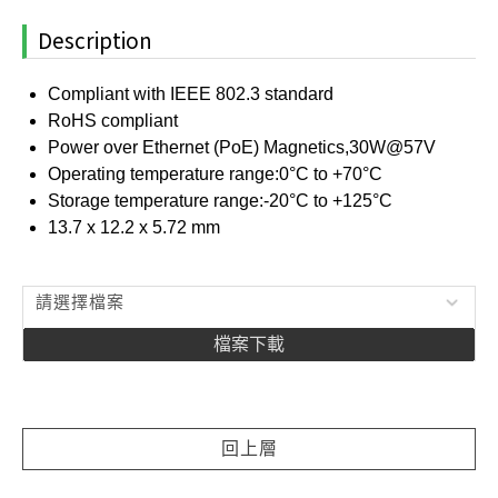
Description
Compliant with IEEE 802.3 standard
RoHS compliant
Power over Ethernet (PoE) Magnetics,30W@57V
Operating temperature range:0°C to +70°C
Storage temperature range:-20°C to +125°C
13.7 x 12.2 x 5.72 mm
請選擇檔案
檔案下載
回上層