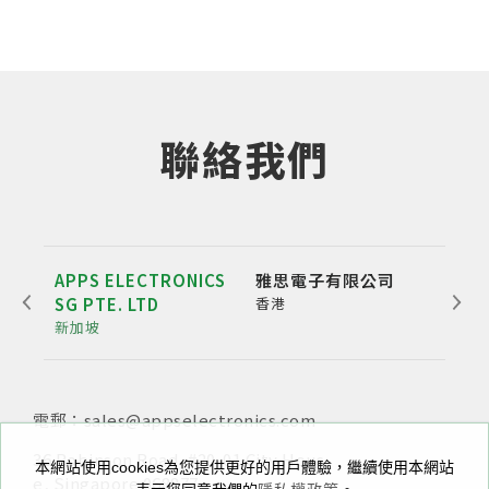
聯絡我們
APPS ELECTRONICS
雅思電子有限公司
雅博
SG PTE. LTD
香港
公
新加坡
深圳
電郵：sales@appselectronics.com
電話：
電話：
電郵：
+852 3693 4218
+86（755）86538552
sales@appselectronics.com
電郵：
電郵：
sales@appselectronics.com
sales@appselectronics.com
36 Robinson Road, #20-01 City Hous
新北市中和區中正路716號10樓之一
本網站使用cookies為您提供更好的用戶體驗，繼續使用本網站
e, Singapore 068877