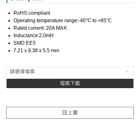
RoHS compliant
Operating temperature range:-40°C to +85°C
Rated current: 20A MAX
Inductance:2.0mH
SMD EE5
7.21 x 8.38 x 5.5 mm
請選擇檔案
檔案下載
回上層