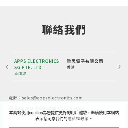
聯絡我們
APPS ELECTRONICS
雅思電子有限公司
雅博
SG PTE. LTD
香港
公
新加坡
深圳
電郵：sales@appselectronics.com
電話：
電話：
電郵：
+852 3693 4218
+86（755）86538552
sales@appselectronics.com
電郵：
電郵：
sales@appselectronics.com
sales@appselectronics.com
36 Robinson Road, #20-01 City Hous
新北市中和區中正路716號10樓之一
本網站使用cookies為您提供更好的用戶體驗，繼續使用本網站
e, Singapore 068877
香港九龍新蒲崗大有街29號宏基中心一期1405室
中國廣東省深圳市福田區泰然九路喜年中心A座504-505
表示您同意我們的
隱私權政策
。
室 (郵編：518057)