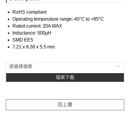
RoHS compliant
Operating temperature range:-40°C to +85°C
Rated current: 20A MAX
Inductance: 500μH
SMD EE5
7.21 x 8.38 x 5.5 mm
請選擇檔案
檔案下載
回上層