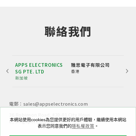
聯絡我們
APPS ELECTRONICS
雅思電子有限公司
雅博
SG PTE. LTD
香港
公
新加坡
深圳
電郵：sales@appselectronics.com
電話：
電話：
電郵：
+852 3693 4218
+86（755）86538552
sales@appselectronics.com
電郵：
電郵：
sales@appselectronics.com
sales@appselectronics.com
36 Robinson Road, #20-01 City Hous
新北市中和區中正路716號10樓之一
本網站使用cookies為您提供更好的用戶體驗，繼續使用本網站
e, Singapore 068877
香港九龍新蒲崗大有街29號宏基中心一期1405室
中國廣東省深圳市福田區泰然九路喜年中心A座504-505
表示您同意我們的
隱私權政策
。
室 (郵編：518057)