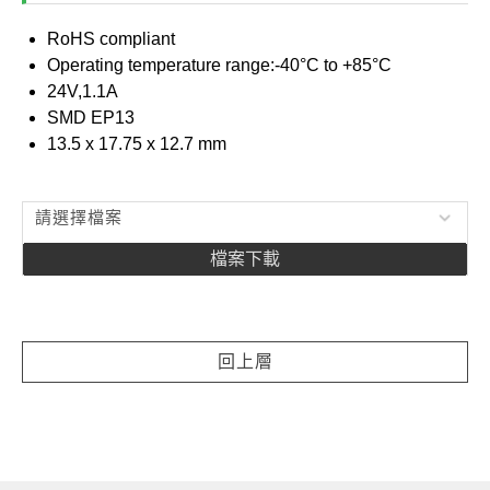
RoHS compliant
Operating temperature range:-40°C to +85°C
24V,1.1A
SMD EP13
13.5 x 17.75 x 12.7 mm
請選擇檔案
檔案下載
回上層