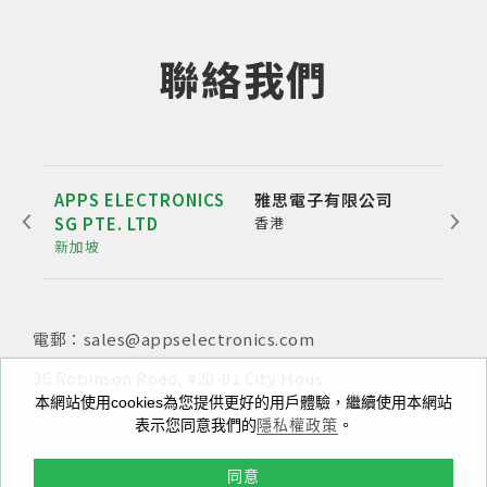
聯絡我們
APPS ELECTRONICS
雅思電子有限公司
雅博
SG PTE. LTD
香港
公
新加坡
深圳
電郵：sales@appselectronics.com
電話：
電話：
電郵：
+852 3693 4218
+86（755）86538552
sales@appselectronics.com
電郵：
電郵：
sales@appselectronics.com
sales@appselectronics.com
36 Robinson Road, #20-01 City Hous
新北市中和區中正路716號10樓之一
e, Singapore 068877
本網站使用cookies為您提供更好的用戶體驗，繼續使用本網站
香港九龍新蒲崗大有街29號宏基中心一期1405室
中國廣東省深圳市福田區泰然九路喜年中心A座504-505
表示您同意我們的
隱私權政策
。
室 (郵編：518057)
同意