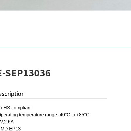
E-SEP13036
escription
oHS compliant
perating temperature range:-40°C to +85°C
V,2.6A
SMD EP13