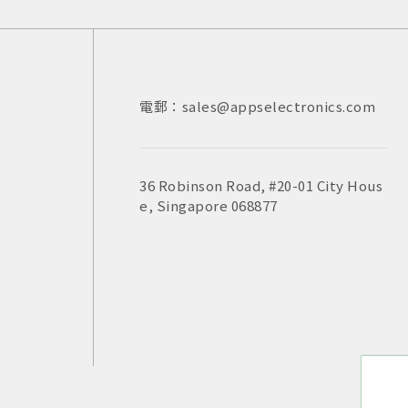
電郵：sales@appselectronics.com
電話：
電話：
電郵：
+852 3693 4218
+86（755）86538552
sales@appselectronics.com
電郵：
電郵：
sales@appselectronics.com
sales@appselectronics.com
36 Robinson Road, #20-01 City Hous
新北市中和區中正路716號10樓之一
e, Singapore 068877
香港九龍新蒲崗大有街29號宏基中心一期14
中國廣東省深圳市福田區泰然九路喜年中心
室
504-505室 (郵編：518057)